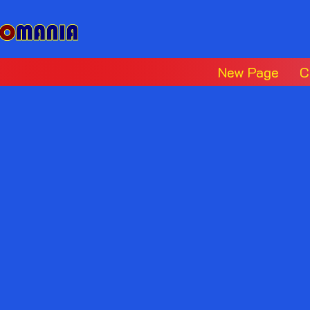
New Page
C