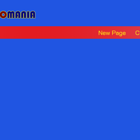
New Page
C