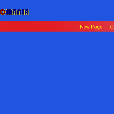
New Page
C